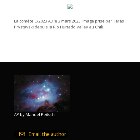
La comète C/2023 A3 le 3 mars 2023. Image prise par Taras
Prystavski depuis la
Rio Hurtado Valley au Chili.
AP by Manuel Peitsch
Email the author