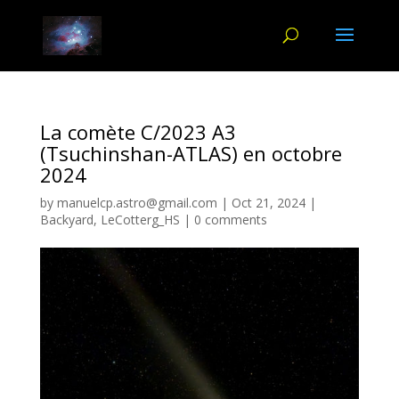
La comète C/2023 A3
(Tsuchinshan-ATLAS) en octobre
2024
by
manuelcp.astro@gmail.com
|
Oct 21, 2024
|
Backyard
,
LeCotterg_HS
|
0 comments