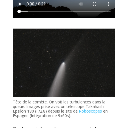
Tête de la comète. On voit les turbulences dans la
queue. Images prise avec un télescope Takahashi
Epsilon 180 (F/2.8) depuis le site de
Roboscopes
en
Espagne (Intégration de 9x60s).